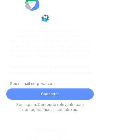
A eStracta é uma plataforma SaaS que
automatiza o monitoramento fiscal e
regulatório, centraliza informações oficiais e
transforma dados públicos em governança,
conformidade e eficiência operacional para
empresas com alta complexidade fiscal
Fique por dentro da governança e do
compliance legal, fiscal e regulatório
Cadastrar
Sem spam. Conteúdo relevante para
operações fiscais complexas.
Plataforma
Solução eStracta