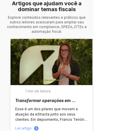
Artigos que ajudam você a
dominar temas fiscais
Explore conteúdos relevantes e práticos que
outros leitores acessaram para ampliar seu
conhecimento em compliance, SPEDs, DTEs e
automação fiscal.
1 min de leitura
Transformar operações em 
processos mais eficientes, 
Esse é um dos pilares que movem a 
estruturados e estratégicos
atuação da eStracta junto aos seus 
clientes. Em depoimento, Francis Tenório 
compartilha como a parceria com a 
Ler artigo
eStracta vem apoiando a evolução 