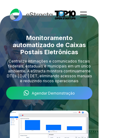
Monitoramento
automatizado de Caixas
Postais Eletrônicas
Centralize intimações e comunicados fiscais
federais, estaduais e municipais em um único
ambiente. A eStracta monitora continuamente
DTEs | DJE | DET, eliminando acessos manuais
e reduzindo riscos operacionais
Agendar Demonstração