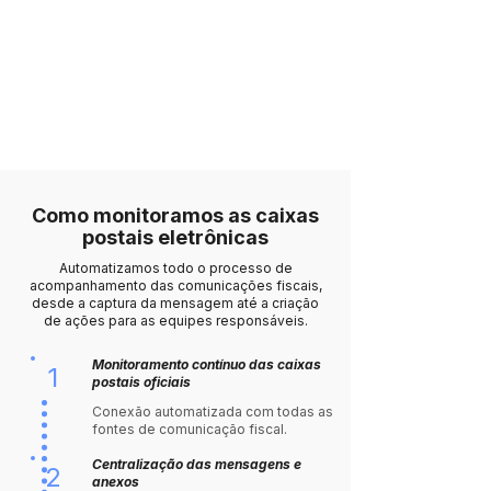
Não há controle claro sobre quem leu,
quando leu e qual ação foi tomada.
Como monitoramos as caixas
postais eletrônicas
Automatizamos todo o processo de
acompanhamento das comunicações fiscais,
desde a captura da mensagem até a criação
de ações para as equipes responsáveis.
Monitoramento contínuo das caixas
1
postais oficiais
Conexão automatizada com todas as
fontes de comunicação fiscal.
Centralização das mensagens e
2
anexos