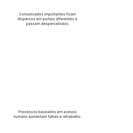
Comunicados importantes ficam
dispersos em portais diferentes e
passam despercebidos.
e-CAC | DTEs | DJE | DET estaduais,
municipais exigem consultas manuais
constantes.
Processos baseados em acesso
humano aumentam falhas e retrabalho.