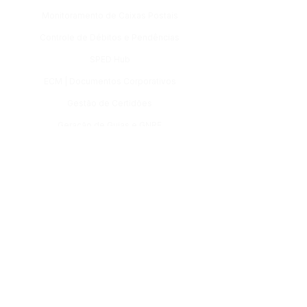
Monitoramento de Caixas Postais
Controle de Débitos e Pendências
SPED Hub
ECM | Documentos Corporativos
Gestão de Certidões
Geração de Guias e GNRE
Gestão de Tarefas e Fluxos
Certificates
TS Workflow
Contato
(11) 3132-8080
comercial@estracta.com
Siga-nos: