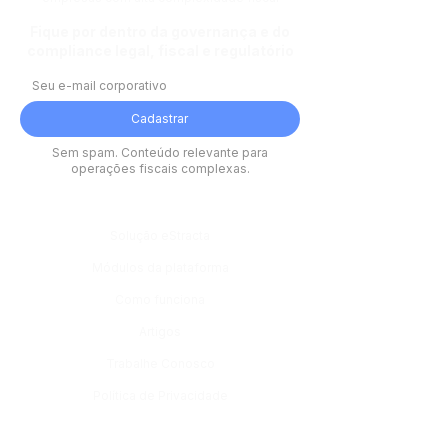
Fique por dentro da governança e do
compliance legal, fiscal e regulatório
Cadastrar
Sem spam. Conteúdo relevante para
operações fiscais complexas.
Plataforma
Solução eStracta
Módulos da plataforma
Como funciona
Artigos
Trabalhe Conosco
Política de Privacidade
Módulos