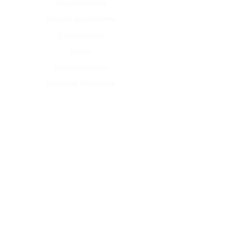
Solução eStracta
Módulos da plataforma
Como funciona
Artigos
Trabalhe Conosco
Política de Privacidade
Módulos
Monitoramento de Caixas Postais
Controle de Débitos e Pendências
SPED Hub
ECM | Documentos Corporativos
Gestão de Certidões
Geração de Guias e GNRE
Gestão de Tarefas e Fluxos