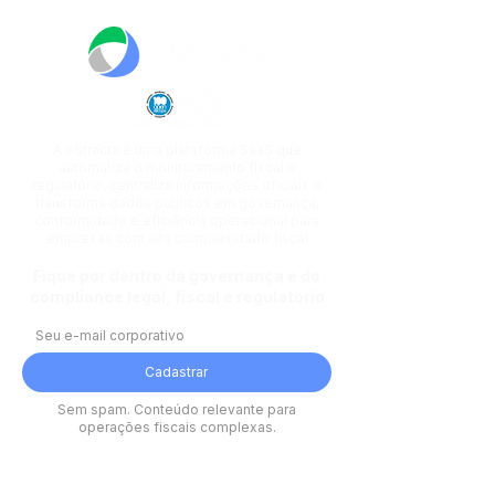
A eStracta é uma plataforma SaaS que
automatiza o monitoramento fiscal e
regulatório, centraliza informações oficiais e
transforma dados públicos em governança,
conformidade e eficiência operacional para
empresas com alta complexidade fiscal
Fique por dentro da governança e do
compliance legal, fiscal e regulatório
Cadastrar
Sem spam. Conteúdo relevante para
operações fiscais complexas.
Plataforma