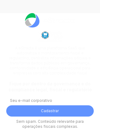
divulgadas novas Notas Técnicas 
relacionadas a diversos documentos 
fiscais eletrônicos, no...
A eStracta é uma plataforma SaaS que
automatiza o monitoramento fiscal e
regulatório, centraliza informações oficiais e
transforma dados públicos em governança,
conformidade e eficiência operacional para
empresas com alta complexidade fiscal
Fique por dentro da governança e do
compliance legal, fiscal e regulatório
Cadastrar
Sem spam. Conteúdo relevante para
operações fiscais complexas.
Plataforma