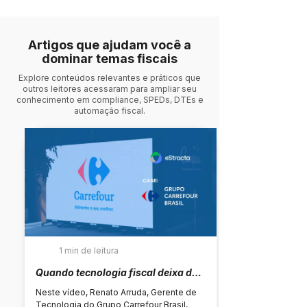
Artigos que ajudam você a
dominar temas fiscais
Explore conteúdos relevantes e práticos que
outros leitores acessaram para ampliar seu
conhecimento em compliance, SPEDs, DTEs e
automação fiscal.
1 min de leitura
Quando tecnologia fiscal deixa de 
ser operacional e passa a ser 
Neste vídeo, Renato Arruda, Gerente de 
estratégica, o impacto é real
Tecnologia do Grupo Carrefour Brasil, 